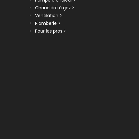
Pompe à chaleur >
Chaudière à gaz >
Ventilation >
Plomberie >
Pour les pros >