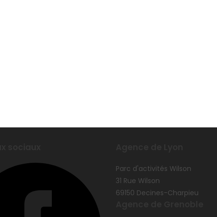
x sociaux
Agence de Lyon
Parc d'activités Wilson
31 Rue Wilson
69150 Decines-Charpieu
Agence de Grenoble