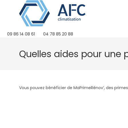
Skip
to
content
09 86 14 08 61
04 78 85 20 88
Quelles aides pour une 
Vous pouvez bénéficier de MaPrimeRénov’, des primes C