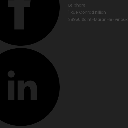
Le phare
1 Rue Conrad Killian
38950 Saint-Martin-le-Vinoux