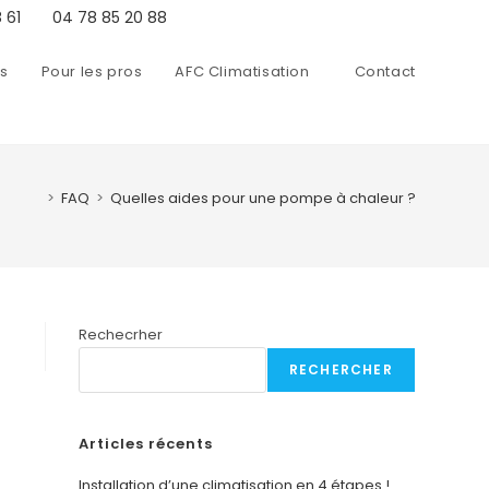
 61
04 78 85 20 88
ns
Pour les pros
AFC Climatisation
Contact
>
FAQ
>
Quelles aides pour une pompe à chaleur ?
Rechecrher
RECHERCHER
Articles récents
Installation d’une climatisation en 4 étapes !