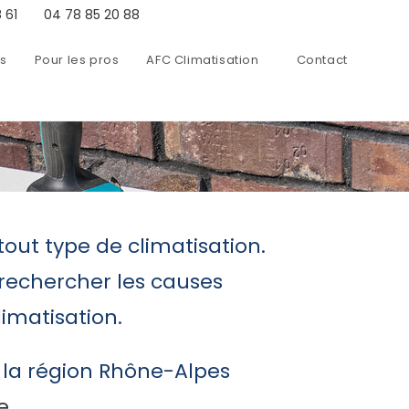
 61
04 78 85 20 88
ns
Pour les pros
AFC Climatisation
Contact
ut type de climatisation.
 rechercher les causes
imatisation.
r la région Rhône-Alpes
e
.