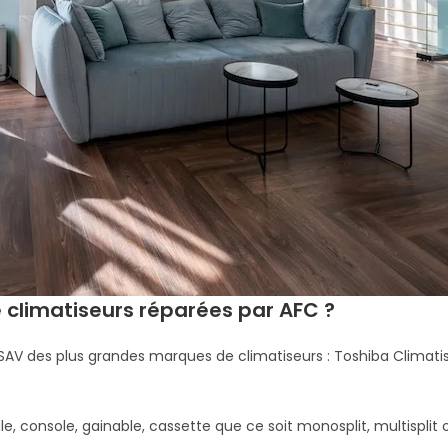
 climatiseurs réparées par AFC ?
SAV des plus grandes marques de climatiseurs : Toshiba Climatisatio
e, console, gainable, cassette que ce soit monosplit, multisplit 