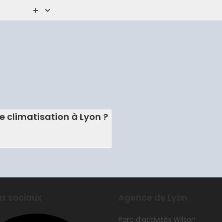
de climatisation à Lyon ?
x sociaux
Agence de Lyon
Parc d'activités Wilson