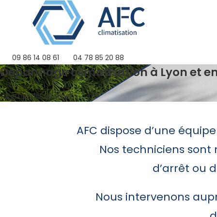
Skip
to
content
09 86 14 08 61
04 78 85 20 88
Dépannage climatisation à Lyon et e
> Demander un devis
AFC dispose d’une équipe
Nos techniciens sont 
d’arrêt ou 
Nous intervenons auprè
d