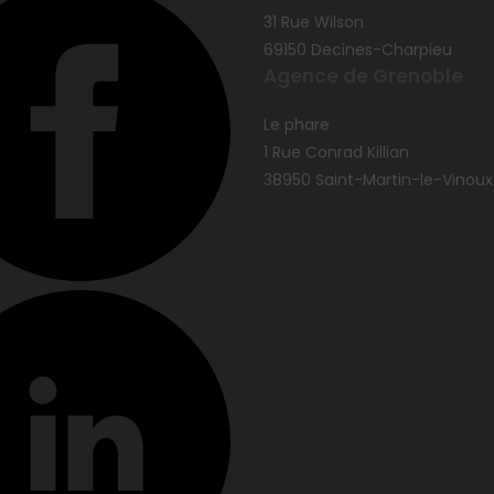
31 Rue Wilson
69150 Decines-Charpieu
Agence de Grenoble
Le phare
1 Rue Conrad Killian
38950 Saint-Martin-le-Vinoux