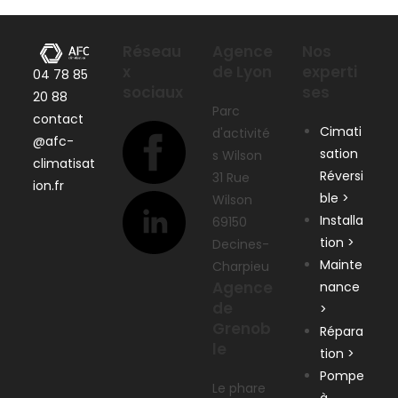
Réseau
Agence
Nos
x
de Lyon
experti
04 78 85
sociaux
ses
20 88
Parc
contact
Cimati
d'activité
@afc-
sation
s Wilson
climatisat
Réversi
31 Rue
ion.fr
ble >
Wilson
Installa
69150
tion >
Decines-
Mainte
Charpieu
Agence
nance
de
>
Grenob
Répara
le
tion >
Pompe
Le phare