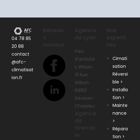
Réseau
Agence
Nos
x
de Lyon
experti
04 78 85
sociaux
ses
20 88
Parc
contact
Cimati
d'activité
@afc-
sation
s Wilson
climatisat
Réversi
31 Rue
ion.fr
ble >
Wilson
Installa
69150
tion >
Decines-
Mainte
Charpieu
Agence
nance
de
>
Grenob
Répara
le
tion >