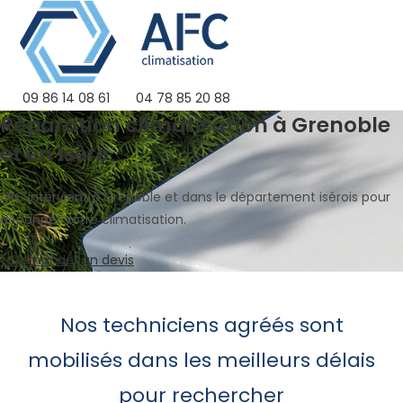
Skip
to
content
09 86 14 08 61
04 78 85 20 88
Réparation climatisation à Grenoble
et en Isère
AFC intervient à Grenoble et dans le département isérois pour
dépanner votre climatisation.
> Demander un devis
Nos techniciens agréés sont
mobilisés dans les meilleurs délais
pour rechercher