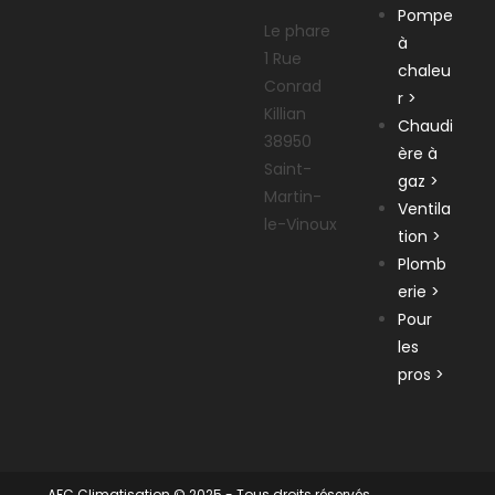
Pompe
Le phare
à
1 Rue
chaleu
Conrad
r >
Killian
Chaudi
38950
ère à
Saint-
gaz >
Martin-
Ventila
le-Vinoux
tion >
Plomb
erie >
Pour
les
pros >
AFC Climatisation © 2025 - Tous droits réservés