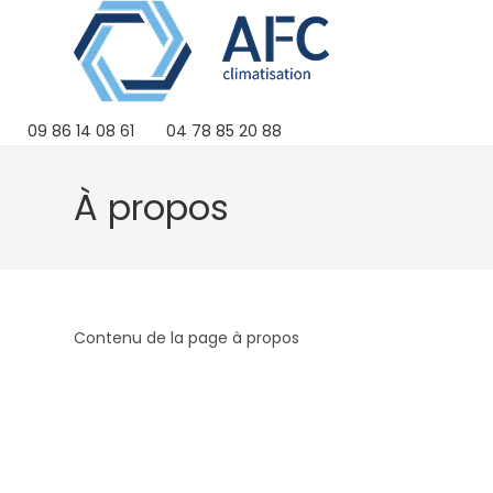
Skip
to
content
09 86 14 08 61
04 78 85 20 88
À propos
Contenu de la page à propos