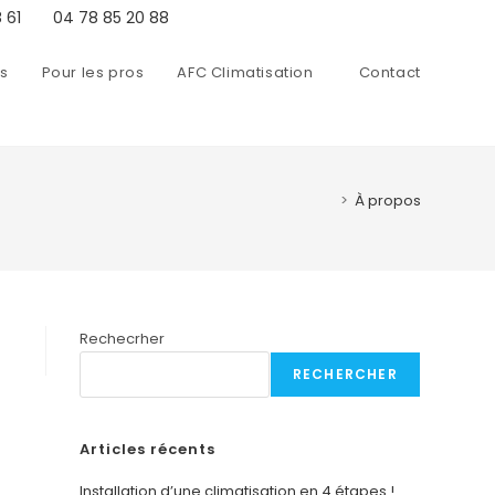
 61
04 78 85 20 88
ns
Pour les pros
AFC Climatisation
Contact
>
À propos
Rechecrher
RECHERCHER
Articles récents
Installation d’une climatisation en 4 étapes !