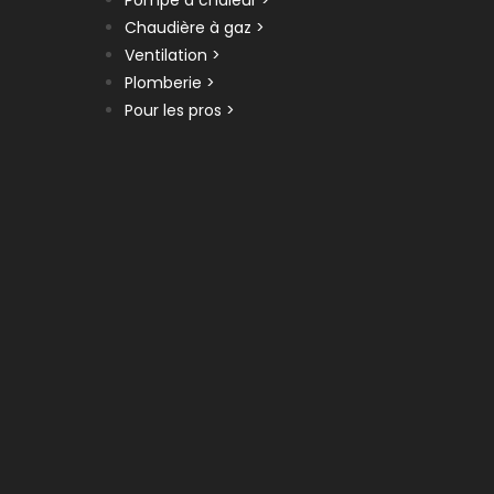
Pompe à chaleur >
Chaudière à gaz >
Ventilation >
Plomberie >
Pour les pros >