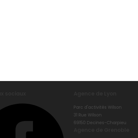
x sociaux
Agence de Lyon
Parc d'activités Wilson
31 Rue Wilson
69150 Decines-Charpieu
Agence de Grenoble