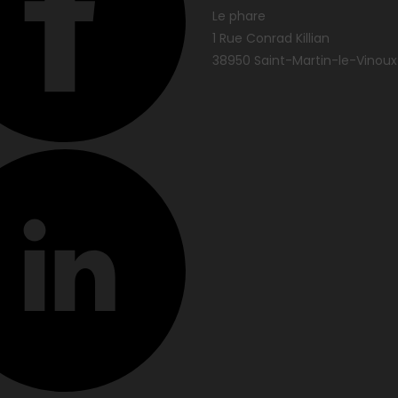
Le phare
1 Rue Conrad Killian
38950 Saint-Martin-le-Vinoux