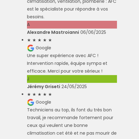
climatisation, ventilation, plomberie : AFC
est le spécialiste pour répondre à vos
besoins.
A
Alexandre Mastroianni
06/06/2025
★
★
★
★
★
Google
Une super expérience avec AFC !
Intervention rapide, équipe sympa et
efficace. Merci pour votre sérieux !
J
Jérémy Griseti
24/05/2025
★
★
★
★
★
Google
Techniciens au top, ils font du très bon
travail, je recommande fortement pour
ceux qui veulent une bonne
climatisation cet été et ne pas mourir de