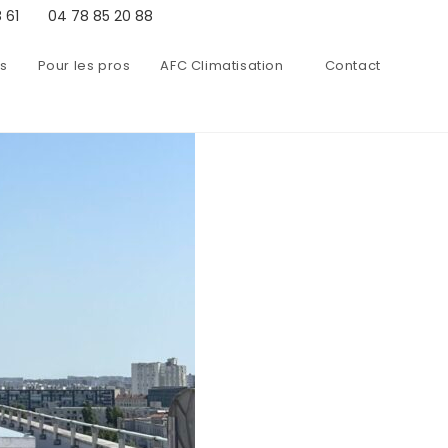
 61
04 78 85 20 88
ns
Pour les pros
AFC Climatisation
Contact