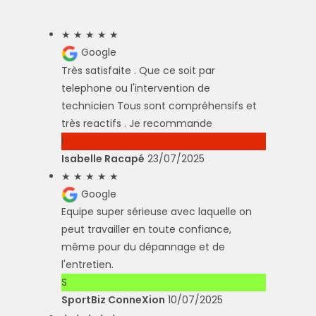
★
★
★
★
★
Google
Très satisfaite . Que ce soit par
telephone ou l'intervention de
technicien Tous sont compréhensifs et
très reactifs . Je recommande
I
Isabelle Racapé
23/07/2025
★
★
★
★
★
Google
Equipe super sérieuse avec laquelle on
peut travailler en toute confiance,
même pour du dépannage et de
l'entretien.
S
SportBiz ConneXion
10/07/2025